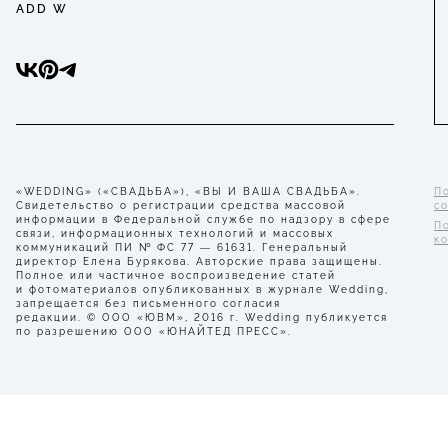
ADD W
«WEDDING» («СВАДЬБА»), «ВЫ И ВАША СВАДЬБА».
П
Свидетельство о регистрации средства массовой
с
информации в Федеральной службе по надзору в сфере
П
связи, информационных технологий и массовых
к
коммуникаций ПИ № ФС 77 — 61631. Генеральный
директор Елена Бурякова. Авторские права защищены.
Полное или частичное воспроизведение статей
и фотоматериалов опубликованных в журнале Wedding,
запрещается без письменного согласия
редакции. © ООО «ЮВМ», 2016 г. Wedding публикуется
по разрешению ООО «ЮНАЙТЕД ПРЕСС».