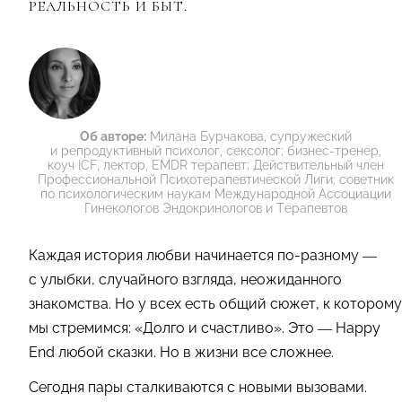
РЕАЛЬНОСТЬ И БЫТ.
Об авторе:
Милана Бурчакова, супружеский
и репродуктивный психолог, сексолог; бизнес-тренер,
коуч ICF, лектор, EMDR терапевт; Действительный член
Профессиональной Психотерапевтической Лиги; советник
по психологическим наукам Международной Ассоциации
Гинекологов Эндокринологов и Терапевтов
Каждая история любви начинается по-разному —
с улыбки, случайного взгляда, неожиданного
знакомства. Но у всех есть общий сюжет, к которому
мы стремимся: «Долго и счастливо». Это — Happy
End любой сказки. Но в жизни все сложнее.
Сегодня пары сталкиваются с новыми вызовами.