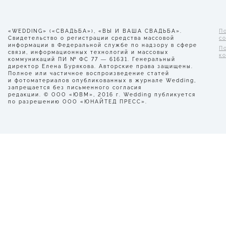
«WEDDING» («СВАДЬБА»), «ВЫ И ВАША СВАДЬБА».
П
Свидетельство о регистрации средства массовой
с
информации в Федеральной службе по надзору в сфере
П
связи, информационных технологий и массовых
к
коммуникаций ПИ № ФС 77 — 61631. Генеральный
директор Елена Бурякова. Авторские права защищены.
Полное или частичное воспроизведение статей
и фотоматериалов опубликованных в журнале Wedding,
запрещается без письменного согласия
редакции. © ООО «ЮВМ», 2016 г. Wedding публикуется
по разрешению ООО «ЮНАЙТЕД ПРЕСС».