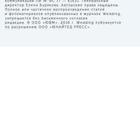
коммуникаций ПИ № ФС 77 — 61631. Генеральный
директор Елена Бурякова. Авторские права защищены.
Полное или частичное воспроизведение статей
и фотоматериалов опубликованных в журнале Wedding,
запрещается без письменного согласия
редакции. © ООО «ЮВМ», 2016 г. Wedding публикуется
по разрешению ООО «ЮНАЙТЕД ПРЕСС».