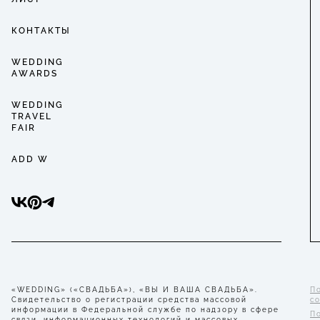
КОНТАКТЫ
WEDDING
AWARDS
WEDDING
TRAVEL
FAIR
ADD W
«WEDDING» («СВАДЬБА»), «ВЫ И ВАША СВАДЬБА».
П
Свидетельство о регистрации средства массовой
с
информации в Федеральной службе по надзору в сфере
П
связи, информационных технологий и массовых