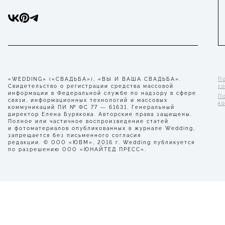
«WEDDING» («СВАДЬБА»), «ВЫ И ВАША СВАДЬБА».
П
Свидетельство о регистрации средства массовой
с
информации в Федеральной службе по надзору в сфере
П
связи, информационных технологий и массовых
к
коммуникаций ПИ № ФС 77 — 61631. Генеральный
директор Елена Бурякова. Авторские права защищены.
Полное или частичное воспроизведение статей
и фотоматериалов опубликованных в журнале Wedding,
запрещается без письменного согласия
редакции. © ООО «ЮВМ», 2016 г. Wedding публикуется
по разрешению ООО «ЮНАЙТЕД ПРЕСС».