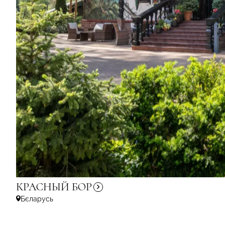
КРАСНЫЙ
БОР
Бєларусь