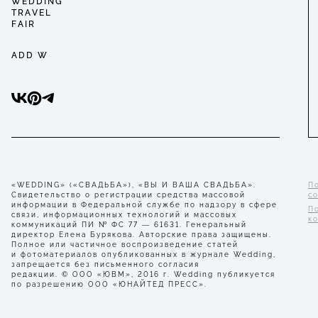
WEDDING
TRAVEL
FAIR
ADD W
«WEDDING» («СВАДЬБА»), «ВЫ И ВАША СВАДЬБА».
П
Свидетельство о регистрации средства массовой
с
информации в Федеральной службе по надзору в сфере
П
связи, информационных технологий и массовых
к
коммуникаций ПИ № ФС 77 — 61631. Генеральный
директор Елена Бурякова. Авторские права защищены.
Полное или частичное воспроизведение статей
и фотоматериалов опубликованных в журнале Wedding,
запрещается без письменного согласия
редакции. © ООО «ЮВМ», 2016 г. Wedding публикуется
по разрешению ООО «ЮНАЙТЕД ПРЕСС».