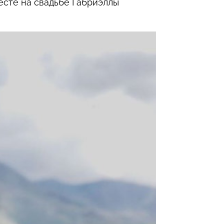
есте на свадьбе Габриэллы