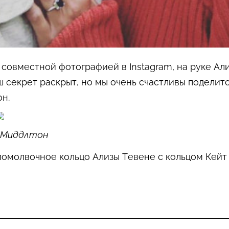
совместной фотографией в Instagram, на руке Ал
аш секрет раскрыт, но мы очень счастливы поделит
н.
т Миддлтон
помолвочное кольцо Ализы Тевене с кольцом Кейт