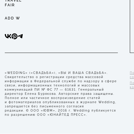
TRAVEL
FAIR
ADD W
«WEDDING» («СВАДЬБА»), «ВЫ И ВАША СВАДЬБА».
П
Свидетельство о регистрации средства массовой
с
информации в Федеральной службе по надзору в сфере
П
связи, информационных технологий и массовых
к
коммуникаций ПИ № ФС 77 — 61631. Генеральный
директор Елена Бурякова. Авторские права защищены.
Полное или частичное воспроизведение статей
и фотоматериалов опубликованных в журнале Wedding,
запрещается без письменного согласия
редакции. © ООО «ЮВМ», 2016 г. Wedding публикуется
по разрешению ООО «ЮНАЙТЕД ПРЕСС».