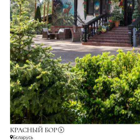
КРАСНЫЙ
БОР
Бєларусь