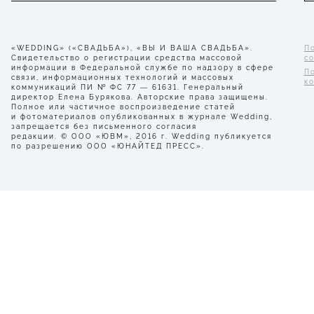
«WEDDING» («СВАДЬБА»), «ВЫ И ВАША СВАДЬБА».
П
Свидетельство о регистрации средства массовой
с
информации в Федеральной службе по надзору в сфере
П
связи, информационных технологий и массовых
к
коммуникаций ПИ № ФС 77 — 61631. Генеральный
директор Елена Бурякова. Авторские права защищены.
Полное или частичное воспроизведение статей
и фотоматериалов опубликованных в журнале Wedding,
запрещается без письменного согласия
редакции. © ООО «ЮВМ», 2016 г. Wedding публикуется
по разрешению ООО «ЮНАЙТЕД ПРЕСС».