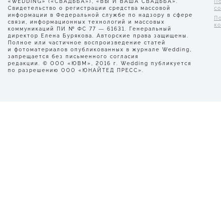
«WEDDING» («СВАДЬБА»), «ВЫ И ВАША СВАДЬБА».
П
Свидетельство о регистрации средства массовой
с
информации в Федеральной службе по надзору в сфере
П
связи, информационных технологий и массовых
к
коммуникаций ПИ № ФС 77 — 61631. Генеральный
директор Елена Бурякова. Авторские права защищены.
Полное или частичное воспроизведение статей
и фотоматериалов опубликованных в журнале Wedding,
запрещается без письменного согласия
редакции. © ООО «ЮВМ», 2016 г. Wedding публикуется
по разрешению ООО «ЮНАЙТЕД ПРЕСС».