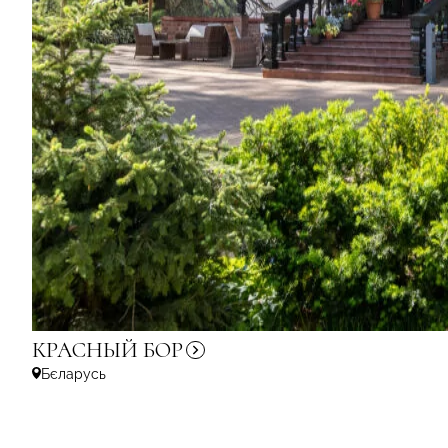
КРАСНЫЙ
БОР
Бєларусь