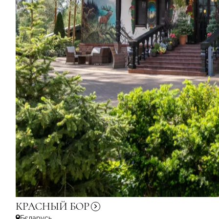
КРАСНЫЙ
БОР
Бєларусь