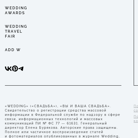
WEDDING
AWARDS
WEDDING
TRAVEL
FAIR
ADD W
«WEDDING» («СВАДЬБА»), «ВЫ И ВАША СВАДЬБА».
П
Свидетельство о регистрации средства массовой
с
информации в Федеральной службе по надзору в сфере
П
связи, информационных технологий и массовых
к
коммуникаций ПИ № ФС 77 — 61631. Генеральный
директор Елена Бурякова. Авторские права защищены.
Полное или частичное воспроизведение статей
и фотоматериалов опубликованных в журнале Wedding,