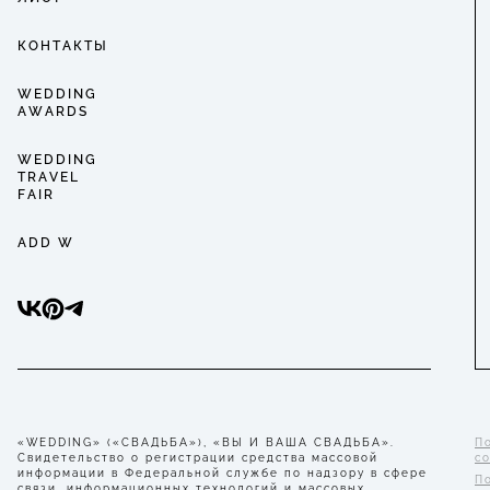
КОНТАКТЫ
WEDDING
AWARDS
WEDDING
TRAVEL
FAIR
ADD W
«WEDDING» («СВАДЬБА»), «ВЫ И ВАША СВАДЬБА».
П
Свидетельство о регистрации средства массовой
с
информации в Федеральной службе по надзору в сфере
П
связи, информационных технологий и массовых