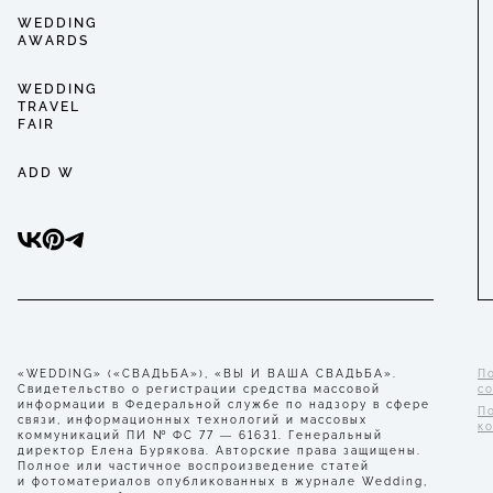
WEDDING
AWARDS
WEDDING
TRAVEL
FAIR
ADD W
«WEDDING» («СВАДЬБА»), «ВЫ И ВАША СВАДЬБА».
П
Свидетельство о регистрации средства массовой
с
информации в Федеральной службе по надзору в сфере
П
связи, информационных технологий и массовых
к
коммуникаций ПИ № ФС 77 — 61631. Генеральный
директор Елена Бурякова. Авторские права защищены.
Полное или частичное воспроизведение статей
и фотоматериалов опубликованных в журнале Wedding,