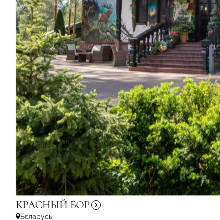
КРАСНЫЙ
БОР
Бєларусь