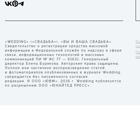
«WEDDING» («СВАДЬБА»), «ВЫ И ВАША СВАДЬБА».
П
Свидетельство о регистрации средства массовой
с
информации в Федеральной службе по надзору в сфере
П
связи, информационных технологий и массовых
к
коммуникаций ПИ № ФС 77 — 61631. Генеральный
директор Елена Бурякова. Авторские права защищены.
Полное или частичное воспроизведение статей
и фотоматериалов опубликованных в журнале Wedding,
запрещается без письменного согласия
редакции. © ООО «ЮВМ», 2016 г. Wedding публикуется
по разрешению ООО «ЮНАЙТЕД ПРЕСС».