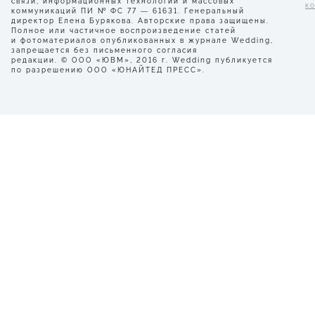
связи, информационных технологий и массовых
к
коммуникаций ПИ № ФС 77 — 61631. Генеральный
директор Елена Бурякова. Авторские права защищены.
Полное или частичное воспроизведение статей
и фотоматериалов опубликованных в журнале Wedding,
запрещается без письменного согласия
редакции. © ООО «ЮВМ», 2016 г. Wedding публикуется
по разрешению ООО «ЮНАЙТЕД ПРЕСС».