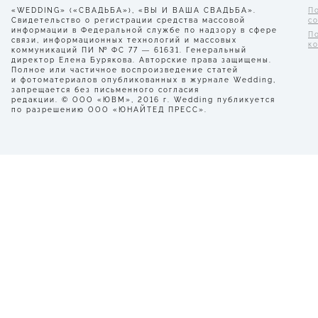
«WEDDING» («СВАДЬБА»), «ВЫ И ВАША СВАДЬБА».
П
Свидетельство о регистрации средства массовой
с
информации в Федеральной службе по надзору в сфере
П
связи, информационных технологий и массовых
к
коммуникаций ПИ № ФС 77 — 61631. Генеральный
директор Елена Бурякова. Авторские права защищены.
Полное или частичное воспроизведение статей
и фотоматериалов опубликованных в журнале Wedding,
запрещается без письменного согласия
редакции. © ООО «ЮВМ», 2016 г. Wedding публикуется
по разрешению ООО «ЮНАЙТЕД ПРЕСС».