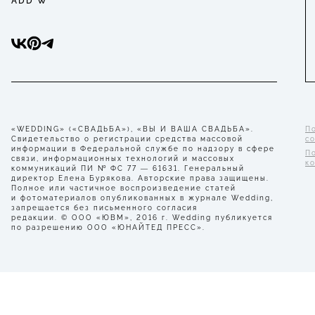
ADD W
«WEDDING» («СВАДЬБА»), «ВЫ И ВАША СВАДЬБА».
П
Свидетельство о регистрации средства массовой
с
информации в Федеральной службе по надзору в сфере
П
связи, информационных технологий и массовых
к
коммуникаций ПИ № ФС 77 — 61631. Генеральный
директор Елена Бурякова. Авторские права защищены.
Полное или частичное воспроизведение статей
и фотоматериалов опубликованных в журнале Wedding,
запрещается без письменного согласия
редакции. © ООО «ЮВМ», 2016 г. Wedding публикуется
по разрешению ООО «ЮНАЙТЕД ПРЕСС».