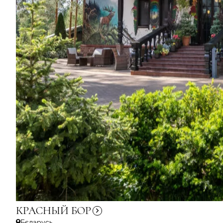
КРАСНЫЙ
БОР
Бєларусь