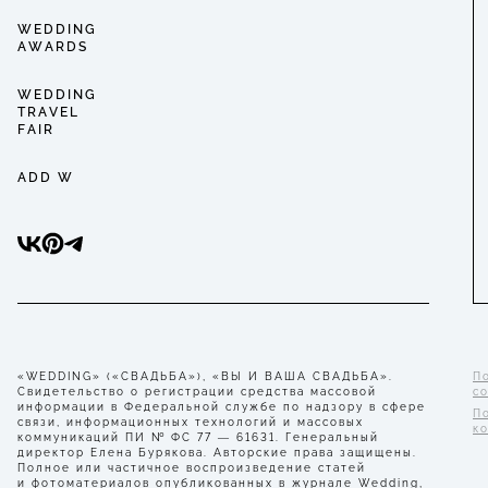
WEDDING
AWARDS
WEDDING
TRAVEL
FAIR
ADD W
«WEDDING» («СВАДЬБА»), «ВЫ И ВАША СВАДЬБА».
П
Свидетельство о регистрации средства массовой
с
информации в Федеральной службе по надзору в сфере
П
связи, информационных технологий и массовых
к
коммуникаций ПИ № ФС 77 — 61631. Генеральный
директор Елена Бурякова. Авторские права защищены.
Полное или частичное воспроизведение статей
и фотоматериалов опубликованных в журнале Wedding,