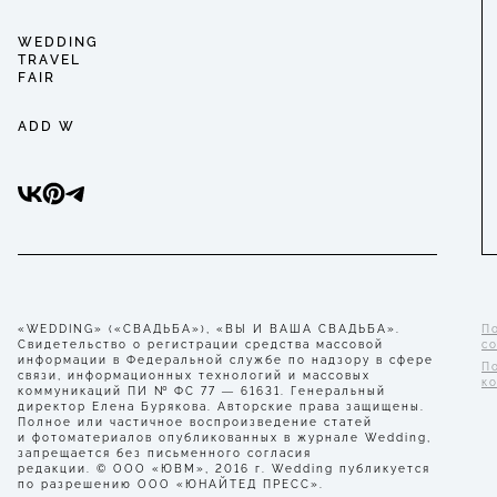
WEDDING
TRAVEL
FAIR
ADD W
«WEDDING» («СВАДЬБА»), «ВЫ И ВАША СВАДЬБА».
П
Свидетельство о регистрации средства массовой
с
информации в Федеральной службе по надзору в сфере
П
связи, информационных технологий и массовых
к
коммуникаций ПИ № ФС 77 — 61631. Генеральный
директор Елена Бурякова. Авторские права защищены.
Полное или частичное воспроизведение статей
и фотоматериалов опубликованных в журнале Wedding,
запрещается без письменного согласия
редакции. © ООО «ЮВМ», 2016 г. Wedding публикуется
по разрешению ООО «ЮНАЙТЕД ПРЕСС».