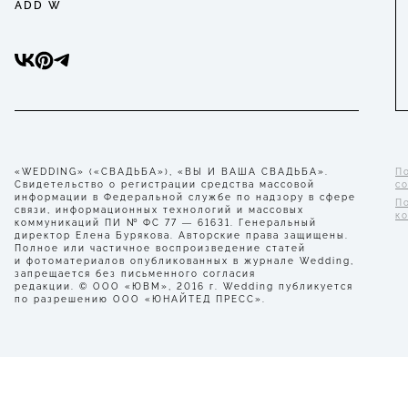
ADD W
«WEDDING» («СВАДЬБА»), «ВЫ И ВАША СВАДЬБА».
П
Свидетельство о регистрации средства массовой
с
информации в Федеральной службе по надзору в сфере
П
связи, информационных технологий и массовых
к
коммуникаций ПИ № ФС 77 — 61631. Генеральный
директор Елена Бурякова. Авторские права защищены.
Полное или частичное воспроизведение статей
и фотоматериалов опубликованных в журнале Wedding,
запрещается без письменного согласия
редакции. © ООО «ЮВМ», 2016 г. Wedding публикуется
по разрешению ООО «ЮНАЙТЕД ПРЕСС».