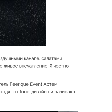
ездушными канапе, салатами
е живое впечатление. Я честно
ель Feerique Event Артем
отходят от food-дизайна и начинают