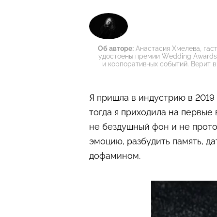
Об авторе:
Анастасия Хмелева, гас
удостоены премии Wedding Awards 
и корпоративных событий. Верит в
Я пришла в индустрию в 2019
тогда я приходила на первые 
не бездушный фон и не прото
эмоцию, разбудить память, д
дофамином.