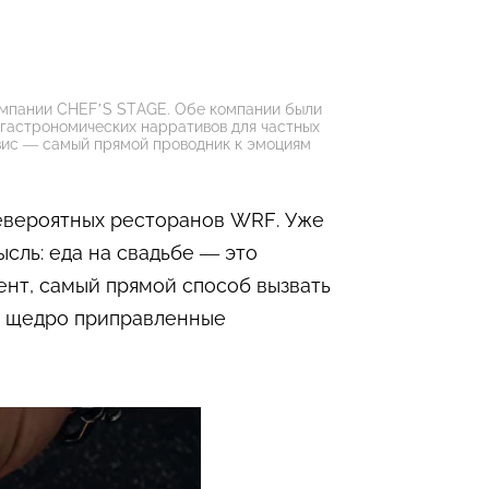
омпании CHEF’S STAGE. Обе компании были
гастрономических нарративов для частных
рвис — самый прямой проводник к эмоциям
невероятных ресторанов WRF. Уже
ысль: еда на свадьбе — это
ент, самый прямой способ вызвать
и, щедро приправленные