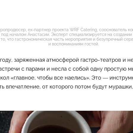
тропродюсер, ex-партнер проекта WRF Catering, сооснователь к
под началом Анастасии. Эксперт специализируется на создании 
 то, что гастрономическая часть мероприятия и безупречный се
и воспоминаниям гостей.
 году, заряженная атмосферой гастро-театров и 
встречи с парами и несла с собой одну простую м
кол «главное, чтобы все наелись». Это — инструм
ать впечатление, от которого потом будут мурашк