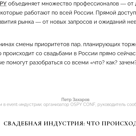
PY
объединяет множество профессионалов — от 
 которые работают по всей России. Прямой доступ
звития рынка — от новых запросов и ожиданий не
чинах смены приоритетов пар, планирующих торже
то происходит со свадьбами в России прямо сейчас
е помогут разобраться со всеми «что? как? зачем?
Петр Захаров
м в event-индустрии; организатор OSPY CONF, руководитель соо
СВАДЕБНАЯ ИНДУСТРИЯ: ЧТО ПРОИСХО