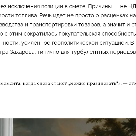
ез исключения позиции в смете. Причины — не НДС,
ости топлива. Речь идет не просто о расценках н
водства и транспортировки товаров, а значит и с
 с этим сократилась покупательская способность
ости, усиленное геополитической ситуацией. В р
тра Захарова, типично для турбулентных периодов
момента, когда снова станет „можно праздновать“», — от