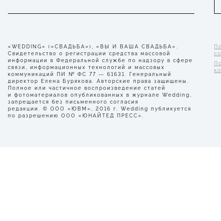
«WEDDING» («СВАДЬБА»), «ВЫ И ВАША СВАДЬБА».
П
Свидетельство о регистрации средства массовой
с
информации в Федеральной службе по надзору в сфере
П
связи, информационных технологий и массовых
к
коммуникаций ПИ № ФС 77 — 61631. Генеральный
директор Елена Бурякова. Авторские права защищены.
Полное или частичное воспроизведение статей
и фотоматериалов опубликованных в журнале Wedding,
запрещается без письменного согласия
редакции. © ООО «ЮВМ», 2016 г. Wedding публикуется
по разрешению ООО «ЮНАЙТЕД ПРЕСС».