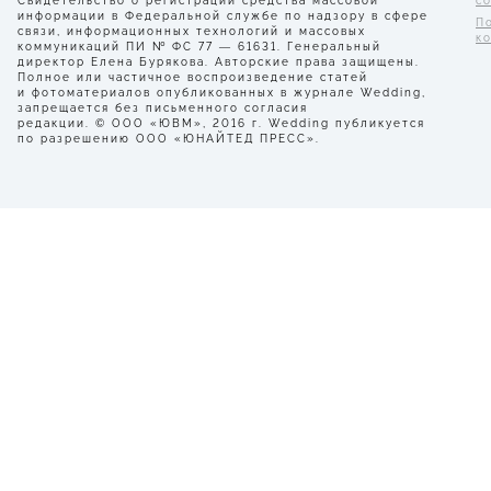
Свидетельство о регистрации средства массовой
с
информации в Федеральной службе по надзору в сфере
П
связи, информационных технологий и массовых
к
коммуникаций ПИ № ФС 77 — 61631. Генеральный
директор Елена Бурякова. Авторские права защищены.
Полное или частичное воспроизведение статей
и фотоматериалов опубликованных в журнале Wedding,
запрещается без письменного согласия
редакции. © ООО «ЮВМ», 2016 г. Wedding публикуется
по разрешению ООО «ЮНАЙТЕД ПРЕСС».