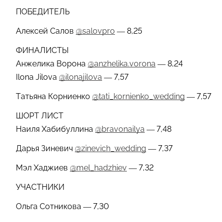
ПОБЕДИТЕЛЬ
Алексей Салов
@salovpro
— 8,25
ФИНАЛИСТЫ
Анжелика Ворона
@anzhelika.vorona
— 8,24
Ilona Jilova
@ilonajilova
— 7,57
Татьяна Корниенко
@tati_kornienko_wedding
— 7,57
ШОРТ ЛИСТ
Наиля Хабибуллина
@bravonailya
— 7,48
Дарья Зиневич
@zinevich_wedding
— 7,37
Мэл Хаджиев
@mel_hadzhiev
— 7,32
УЧАСТНИКИ
Ольга Сотникова — 7,30