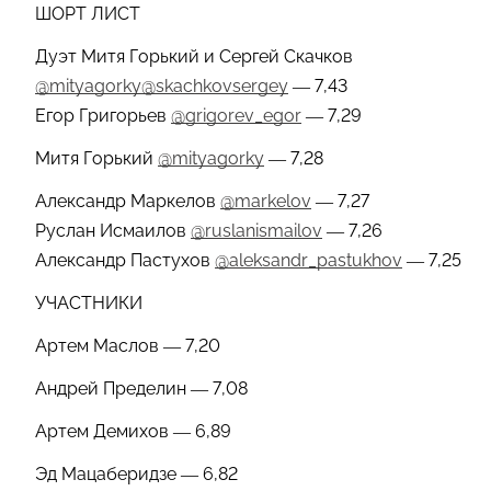
ШОРТ ЛИСТ
Дуэт Митя Горький и Сергей Скачков
@mityagorky
@skachkovsergey
— 7,43
Егор Григорьев
@grigorev_egor
— 7,29
Митя Горький
@mityagorky
— 7,28
Александр Маркелов
@markelov
— 7,27
Руслан Исмаилов
@ruslanismailov
— 7,26
Александр Пастухов
@aleksandr_pastukhov
— 7,25
УЧАСТНИКИ
Артем Маслов — 7,20
Андрей Пределин — 7,08
Артем Демихов — 6,89
Эд Мацаберидзе — 6,82