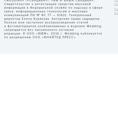
«WEDDING» («СВАДЬБА»), «ВЫ И ВАША СВАДЬБА».
П
Свидетельство о регистрации средства массовой
с
информации в Федеральной службе по надзору в сфере
П
связи, информационных технологий и массовых
к
коммуникаций ПИ № ФС 77 — 61631. Генеральный
директор Елена Бурякова. Авторские права защищены.
Полное или частичное воспроизведение статей
и фотоматериалов опубликованных в журнале Wedding,
запрещается без письменного согласия
редакции. © ООО «ЮВМ», 2016 г. Wedding публикуется
по разрешению ООО «ЮНАЙТЕД ПРЕСС».