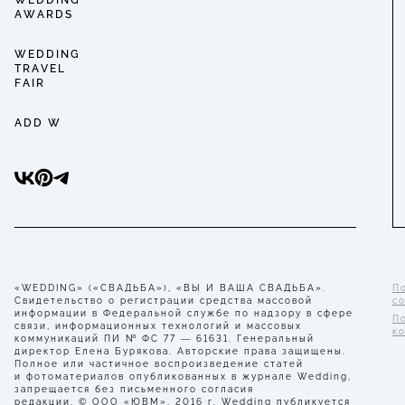
WEDDING
AWARDS
WEDDING
TRAVEL
FAIR
ADD W
«WEDDING» («СВАДЬБА»), «ВЫ И ВАША СВАДЬБА».
П
Свидетельство о регистрации средства массовой
с
информации в Федеральной службе по надзору в сфере
П
связи, информационных технологий и массовых
к
коммуникаций ПИ № ФС 77 — 61631. Генеральный
директор Елена Бурякова. Авторские права защищены.
Полное или частичное воспроизведение статей
и фотоматериалов опубликованных в журнале Wedding,
запрещается без письменного согласия
редакции. © ООО «ЮВМ», 2016 г. Wedding публикуется