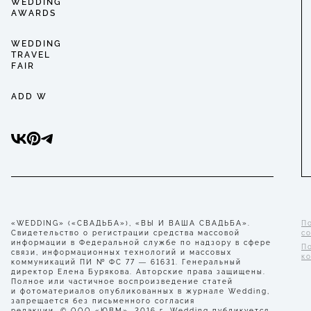
WEDDING
AWARDS
WEDDING
TRAVEL
FAIR
ADD W
«WEDDING» («СВАДЬБА»), «ВЫ И ВАША СВАДЬБА».
П
Свидетельство о регистрации средства массовой
с
информации в Федеральной службе по надзору в сфере
П
связи, информационных технологий и массовых
к
коммуникаций ПИ № ФС 77 — 61631. Генеральный
директор Елена Бурякова. Авторские права защищены.
Полное или частичное воспроизведение статей
и фотоматериалов опубликованных в журнале Wedding,
запрещается без письменного согласия
редакции. © ООО «ЮВМ», 2016 г. Wedding публикуется