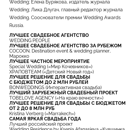
Wedding; Елена Бурякова, издатель журнала
Wedding; Лика Длугач, главный редактор журнала
Wedding. Сооснователи премии Wedding Awards
Russia.
ЛУЧШЕЕ СВАДЕБНОЕ АГЕНТСТВО
WEDDING PEOPLE
ЛУЧШЕЕ СВАДЕБНОЕ АГЕНТСТВО ЗА РУБЕЖОМ
COCOON. Destination event & wedding planner,
Марокко
ЛУЧШЕЕ ЧАСТНОЕ МЕРОПРИЯТИЕ
Special Wedding («Мир Кочевников»)
ХРАПОВTEAM («Детский Новый год»)
ЛУЧШЕЕ РЕШЕНИЕ ДЛЯ СВАДЬБЫ
С БЮДЖЕТОМ ДО 2 МЛН РУБЛЕЙ
BONWEDDINGS (Интерактивная свадьба)
ЛУЧШИЙ ЗАРУБЕЖНЫЙ СВАДЕБНЫЙ ПРОЕКТ
TOBELOVE AGENCY («На краю вечности»)
ЛУЧШЕЕ РЕШЕНИЕ ДЛЯ СВАДЬБЫ С БЮДЖЕТОМ
ОТ 2 ДО 8
МЛН РУБ
Kristina Verberg («Marrakech»)
САМАЯ ЯРКАЯ СВАДЬБА ГОДА
Лучший российский проект
Wedding Residence by Ksenia Afanasieva «Кувшинка