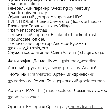
@
we_production_
.
Генеральный партнер: Wedding by Mercury
@
weddingbymercury
.
Официальный декоратор премии: LID’S
EVENTHOUSE, Лидия Симонова @
lidseventhouse
.
Площадка: Барвиха Luxury Village
@
barvikhaconcerthall
.
Технический партнер: Blackout @
blackout_msk
@soundcafe_official
.
Технический директор: Алексей Кузьмин
@
aleksey_kuzmin_pro
.
Cлужба координации: Ольга Чагина @
chagina.olga
.
Фотографии: Денис Шумов @
shumov_wedding
,
Арсений Прусаков @
arseniy_prusakov
, Андрей
Тертычный @
anreawed
, Артем Виндриевский
@
vindrievsky
, Роман Белоцерковский @
belocerman
.
Артисты: МАЧЕТЕ @
machete.tokio
, Доминик Джокер
@
dominickjocker
.
Оркестр: Империал Оркестра @
imperialisorchestra
.