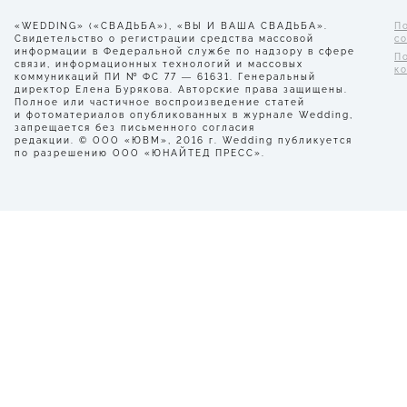
«WEDDING» («СВАДЬБА»), «ВЫ И ВАША СВАДЬБА».
П
Свидетельство о регистрации средства массовой
с
информации в Федеральной службе по надзору в сфере
П
связи, информационных технологий и массовых
к
коммуникаций ПИ № ФС 77 — 61631. Генеральный
директор Елена Бурякова. Авторские права защищены.
Полное или частичное воспроизведение статей
и фотоматериалов опубликованных в журнале Wedding,
запрещается без письменного согласия
редакции. © ООО «ЮВМ», 2016 г. Wedding публикуется
по разрешению ООО «ЮНАЙТЕД ПРЕСС».