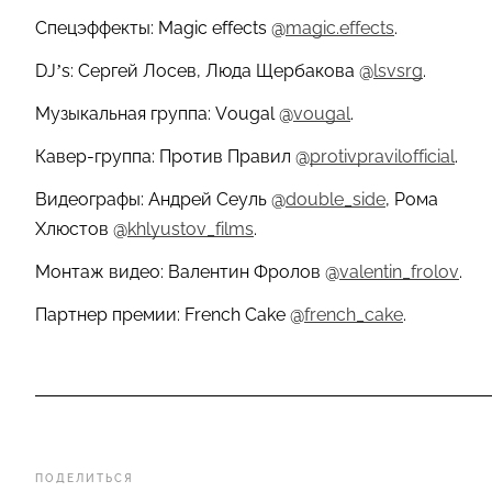
Спецэффекты: Magic effects @
magic.effects
.
DJ’s: Сергей Лосев, Люда Щербакова @
lsvsrg
.
Музыкальная группа: Vougal @
vougal
.
Кавер-группа: Против Правил @
protivpravilofficial
.
Видеографы: Андрей Сеуль @
double_side
, Рома
Хлюстов @
khlyustov_films
.
Монтаж видео: Валентин Фролов @
valentin_frolov
.
Партнер премии: French Cake @
french_cake
.
ПОДЕЛИТЬСЯ