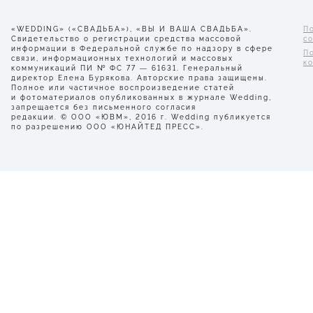
«WEDDING» («СВАДЬБА»), «ВЫ И ВАША СВАДЬБА».
П
Свидетельство о регистрации средства массовой
с
информации в Федеральной службе по надзору в сфере
П
связи, информационных технологий и массовых
к
коммуникаций ПИ № ФС 77 — 61631. Генеральный
директор Елена Бурякова. Авторские права защищены.
Полное или частичное воспроизведение статей
и фотоматериалов опубликованных в журнале Wedding,
запрещается без письменного согласия
редакции. © ООО «ЮВМ», 2016 г. Wedding публикуется
по разрешению ООО «ЮНАЙТЕД ПРЕСС».