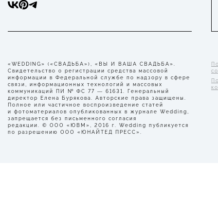
«WEDDING» («СВАДЬБА»), «ВЫ И ВАША СВАДЬБА».
П
Свидетельство о регистрации средства массовой
с
информации в Федеральной службе по надзору в сфере
П
связи, информационных технологий и массовых
к
коммуникаций ПИ № ФС 77 — 61631. Генеральный
директор Елена Бурякова. Авторские права защищены.
Полное или частичное воспроизведение статей
и фотоматериалов опубликованных в журнале Wedding,
запрещается без письменного согласия
редакции. © ООО «ЮВМ», 2016 г. Wedding публикуется
по разрешению ООО «ЮНАЙТЕД ПРЕСС».