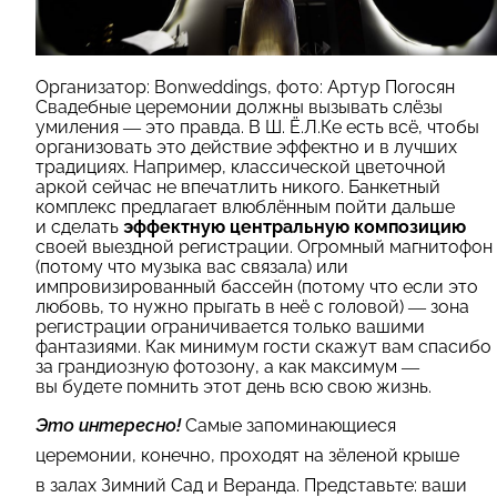
Организатор: Bonweddings, фото: Артур Погосян
Свадебные церемонии должны вызывать слёзы
умиления — это правда. В Ш. Ё.Л.Ке есть всё, чтобы
организовать это действие эффектно и в лучших
традициях. Например, классической цветочной
аркой сейчас не впечатлить никого. Банкетный
комплекс предлагает влюблённым пойти дальше
и сделать
эффектную центральную композицию
своей выездной регистрации. Огромный магнитофон
(потому что музыка вас связала) или
импровизированный бассейн (потому что если это
любовь, то нужно прыгать в неё с головой) — зона
регистрации ограничивается только вашими
фантазиями. Как минимум гости скажут вам спасибо
за грандиозную фотозону, а как максимум —
вы будете помнить этот день всю свою жизнь.
Это интересно!
Самые запоминающиеся
церемонии, конечно, проходят на зёленой крыше
в залах Зимний Сад и Веранда. Представьте: ваши