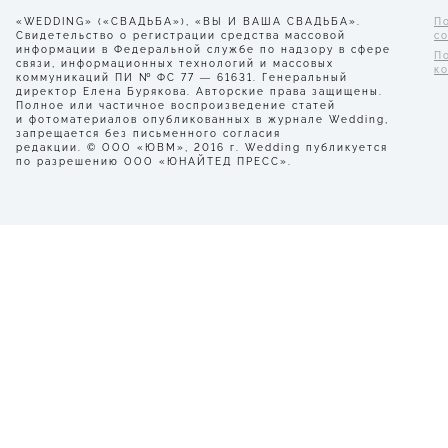
«WEDDING» («СВАДЬБА»), «ВЫ И ВАША СВАДЬБА».
П
Свидетельство о регистрации средства массовой
с
информации в Федеральной службе по надзору в сфере
П
связи, информационных технологий и массовых
к
коммуникаций ПИ № ФС 77 — 61631. Генеральный
директор Елена Бурякова. Авторские права защищены.
Полное или частичное воспроизведение статей
и фотоматериалов опубликованных в журнале Wedding,
запрещается без письменного согласия
редакции. © ООО «ЮВМ», 2016 г. Wedding публикуется
по разрешению ООО «ЮНАЙТЕД ПРЕСС».