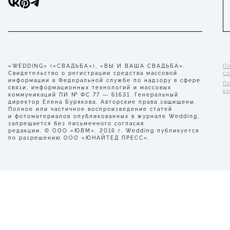
«WEDDING» («СВАДЬБА»), «ВЫ И ВАША СВАДЬБА».
П
Свидетельство о регистрации средства массовой
с
информации в Федеральной службе по надзору в сфере
П
связи, информационных технологий и массовых
к
коммуникаций ПИ № ФС 77 — 61631. Генеральный
директор Елена Бурякова. Авторские права защищены.
Полное или частичное воспроизведение статей
и фотоматериалов опубликованных в журнале Wedding,
запрещается без письменного согласия
редакции. © ООО «ЮВМ», 2016 г. Wedding публикуется
по разрешению ООО «ЮНАЙТЕД ПРЕСС».