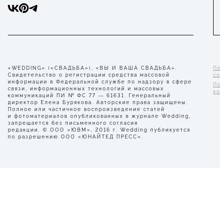
«WEDDING» («СВАДЬБА»), «ВЫ И ВАША СВАДЬБА».
П
Свидетельство о регистрации средства массовой
с
информации в Федеральной службе по надзору в сфере
П
связи, информационных технологий и массовых
к
коммуникаций ПИ № ФС 77 — 61631. Генеральный
директор Елена Бурякова. Авторские права защищены.
Полное или частичное воспроизведение статей
и фотоматериалов опубликованных в журнале Wedding,
запрещается без письменного согласия
редакции. © ООО «ЮВМ», 2016 г. Wedding публикуется
по разрешению ООО «ЮНАЙТЕД ПРЕСС».