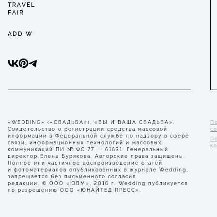
TRAVEL
FAIR
ADD W
«WEDDING» («СВАДЬБА»), «ВЫ И ВАША СВАДЬБА».
П
Свидетельство о регистрации средства массовой
с
информации в Федеральной службе по надзору в сфере
П
связи, информационных технологий и массовых
к
коммуникаций ПИ № ФС 77 — 61631. Генеральный
директор Елена Бурякова. Авторские права защищены.
Полное или частичное воспроизведение статей
и фотоматериалов опубликованных в журнале Wedding,
запрещается без письменного согласия
редакции. © ООО «ЮВМ», 2016 г. Wedding публикуется
по разрешению ООО «ЮНАЙТЕД ПРЕСС».