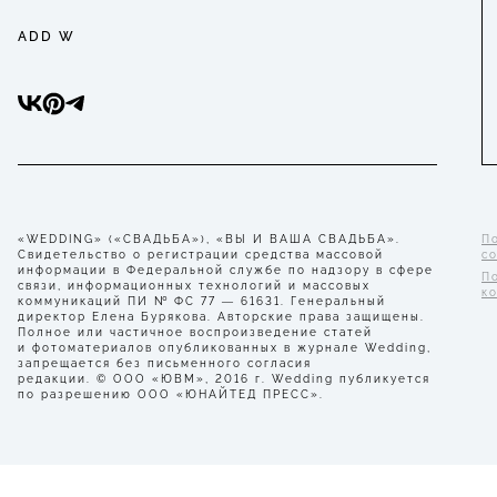
ADD W
«WEDDING» («СВАДЬБА»), «ВЫ И ВАША СВАДЬБА».
П
Свидетельство о регистрации средства массовой
с
информации в Федеральной службе по надзору в сфере
П
связи, информационных технологий и массовых
к
коммуникаций ПИ № ФС 77 — 61631. Генеральный
директор Елена Бурякова. Авторские права защищены.
Полное или частичное воспроизведение статей
и фотоматериалов опубликованных в журнале Wedding,
запрещается без письменного согласия
редакции. © ООО «ЮВМ», 2016 г. Wedding публикуется
по разрешению ООО «ЮНАЙТЕД ПРЕСС».