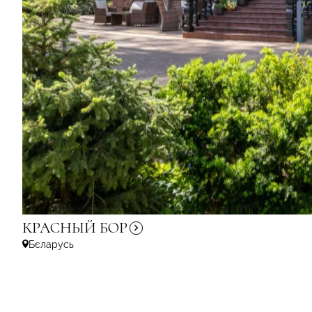
КРАСНЫЙ
БОР
Бєларусь