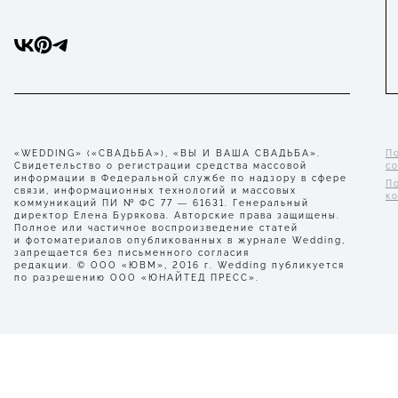
«WEDDING» («СВАДЬБА»), «ВЫ И ВАША СВАДЬБА».
П
Свидетельство о регистрации средства массовой
с
информации в Федеральной службе по надзору в сфере
П
связи, информационных технологий и массовых
к
коммуникаций ПИ № ФС 77 — 61631. Генеральный
директор Елена Бурякова. Авторские права защищены.
Полное или частичное воспроизведение статей
и фотоматериалов опубликованных в журнале Wedding,
запрещается без письменного согласия
редакции. © ООО «ЮВМ», 2016 г. Wedding публикуется
по разрешению ООО «ЮНАЙТЕД ПРЕСС».