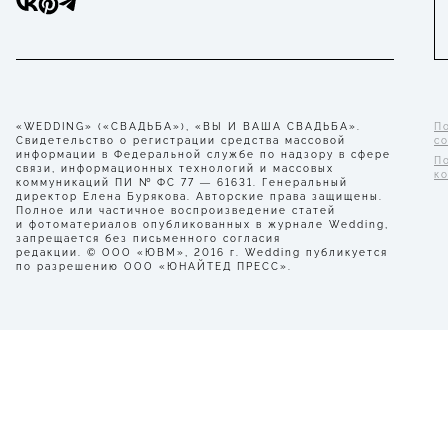
«WEDDING» («СВАДЬБА»), «ВЫ И ВАША СВАДЬБА».
П
Свидетельство о регистрации средства массовой
с
информации в Федеральной службе по надзору в сфере
П
связи, информационных технологий и массовых
к
коммуникаций ПИ № ФС 77 — 61631. Генеральный
директор Елена Бурякова. Авторские права защищены.
Полное или частичное воспроизведение статей
и фотоматериалов опубликованных в журнале Wedding,
запрещается без письменного согласия
редакции. © ООО «ЮВМ», 2016 г. Wedding публикуется
по разрешению ООО «ЮНАЙТЕД ПРЕСС».