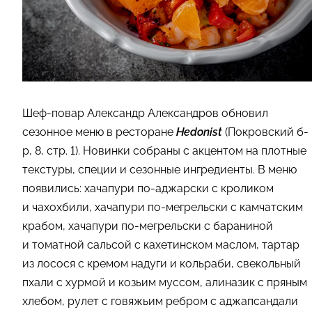
Шеф-повар Александр Александров обновил
сезонное меню в ресторане
Hedonist
(Покровский б-
р, 8, стр. 1). Новинки собраны с акцентом на плотные
текстуры, специи и сезонные ингредиенты. В меню
появились: хачапури по-аджарски с кроликом
и чахохбили, хачапури по-мегрельски с камчатским
крабом, хачапури по-мегрельски с бараниной
и томатной сальсой с кахетинском маслом, тартар
из лосося с кремом надуги и кольраби, свекольный
пхали с хурмой и козьим муссом, алиназик с пряным
хлебом, рулет с говяжьим ребром с аджапсандали