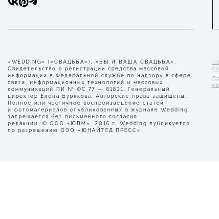
«WEDDING» («СВАДЬБА»), «ВЫ И ВАША СВАДЬБА».
П
Свидетельство о регистрации средства массовой
с
информации в Федеральной службе по надзору в сфере
П
связи, информационных технологий и массовых
к
коммуникаций ПИ № ФС 77 — 61631. Генеральный
директор Елена Бурякова. Авторские права защищены.
Полное или частичное воспроизведение статей
и фотоматериалов опубликованных в журнале Wedding,
запрещается без письменного согласия
редакции. © ООО «ЮВМ», 2016 г. Wedding публикуется
по разрешению ООО «ЮНАЙТЕД ПРЕСС».