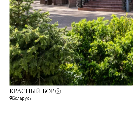
КРАСНЫЙ
БОР
Бєларусь