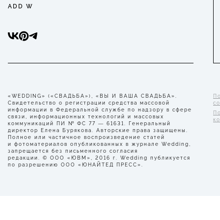
ADD W
«WEDDING» («СВАДЬБА»), «ВЫ И ВАША СВАДЬБА».
П
Свидетельство о регистрации средства массовой
с
информации в Федеральной службе по надзору в сфере
П
связи, информационных технологий и массовых
к
коммуникаций ПИ № ФС 77 — 61631. Генеральный
директор Елена Бурякова. Авторские права защищены.
Полное или частичное воспроизведение статей
и фотоматериалов опубликованных в журнале Wedding,
запрещается без письменного согласия
редакции. © ООО «ЮВМ», 2016 г. Wedding публикуется
по разрешению ООО «ЮНАЙТЕД ПРЕСС».