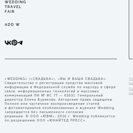
WEDDING
TRAVEL
FAIR
ADD W
«WEDDING» («СВАДЬБА»), «ВЫ И ВАША СВАДЬБА».
П
Свидетельство о регистрации средства массовой
с
информации в Федеральной службе по надзору в сфере
П
связи, информационных технологий и массовых
к
коммуникаций ПИ № ФС 77 — 61631. Генеральный
директор Елена Бурякова. Авторские права защищены.
Полное или частичное воспроизведение статей
и фотоматериалов опубликованных в журнале Wedding,
запрещается без письменного согласия
редакции. © ООО «ЮВМ», 2016 г. Wedding публикуется
по разрешению ООО «ЮНАЙТЕД ПРЕСС».