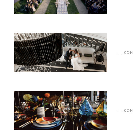
—
КО
—
КО