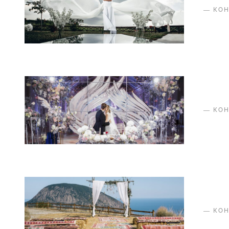
—
КО
—
КО
—
КО