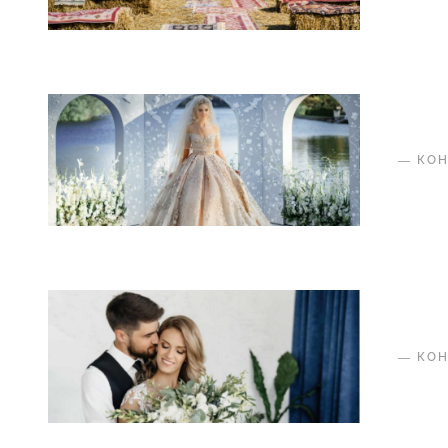
—
КО
—
КО