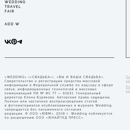
WEDDING
TRAVEL
FAIR
ADD W
«WEDDING» («СВАДЬБА»), «ВЫ И ВАША СВАДЬБА».
П
Свидетельство о регистрации средства массовой
с
информации в Федеральной службе по надзору в сфере
П
связи, информационных технологий и массовых
к
коммуникаций ПИ № ФС 77 — 61631. Генеральный
директор Елена Бурякова. Авторские права защищены.
Полное или частичное воспроизведение статей
и фотоматериалов опубликованных в журнале Wedding,
запрещается без письменного согласия
редакции. © ООО «ЮВМ», 2016 г. Wedding публикуется
по разрешению ООО «ЮНАЙТЕД ПРЕСС».