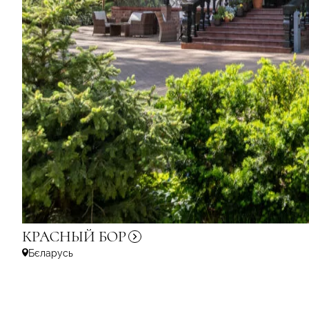
КРАСНЫЙ
БОР
Бєларусь