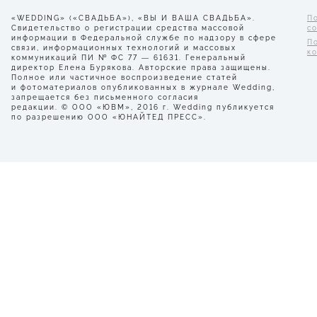
«WEDDING» («СВАДЬБА»), «ВЫ И ВАША СВАДЬБА».
П
Свидетельство о регистрации средства массовой
с
информации в Федеральной службе по надзору в сфере
П
связи, информационных технологий и массовых
к
коммуникаций ПИ № ФС 77 — 61631. Генеральный
директор Елена Бурякова. Авторские права защищены.
Полное или частичное воспроизведение статей
и фотоматериалов опубликованных в журнале Wedding,
запрещается без письменного согласия
редакции. © ООО «ЮВМ», 2016 г. Wedding публикуется
по разрешению ООО «ЮНАЙТЕД ПРЕСС».