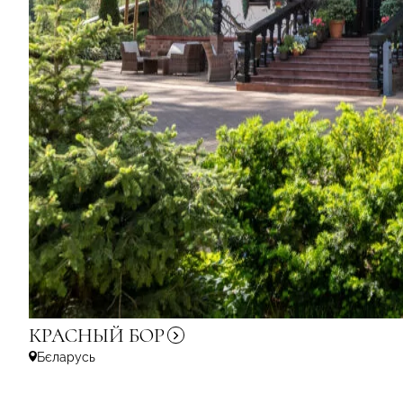
КРАСНЫЙ
БОР
Бєларусь