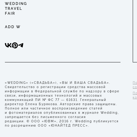
WEDDING
TRAVEL
FAIR
ADD W
«WEDDING» («СВАДЬБА»), «ВЫ И ВАША СВАДЬБА».
П
Свидетельство о регистрации средства массовой
с
информации в Федеральной службе по надзору в сфере
П
связи, информационных технологий и массовых
к
коммуникаций ПИ № ФС 77 — 61631. Генеральный
директор Елена Бурякова. Авторские права защищены.
Полное или частичное воспроизведение статей
и фотоматериалов опубликованных в журнале Wedding,
запрещается без письменного согласия
редакции. © ООО «ЮВМ», 2016 г. Wedding публикуется
по разрешению ООО «ЮНАЙТЕД ПРЕСС».