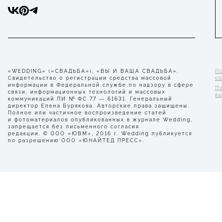
«WEDDING» («СВАДЬБА»), «ВЫ И ВАША СВАДЬБА».
П
Свидетельство о регистрации средства массовой
с
информации в Федеральной службе по надзору в сфере
П
связи, информационных технологий и массовых
к
коммуникаций ПИ № ФС 77 — 61631. Генеральный
директор Елена Бурякова. Авторские права защищены.
Полное или частичное воспроизведение статей
и фотоматериалов опубликованных в журнале Wedding,
запрещается без письменного согласия
редакции. © ООО «ЮВМ», 2016 г. Wedding публикуется
по разрешению ООО «ЮНАЙТЕД ПРЕСС».