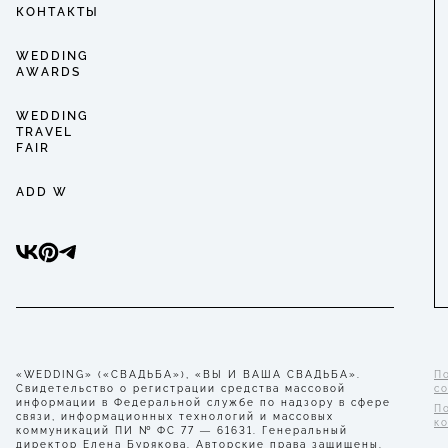
КОНТАКТЫ
WEDDING
AWARDS
WEDDING
TRAVEL
FAIR
ADD W
«WEDDING» («СВАДЬБА»), «ВЫ И ВАША СВАДЬБА».
П
Свидетельство о регистрации средства массовой
с
информации в Федеральной службе по надзору в сфере
П
связи, информационных технологий и массовых
к
коммуникаций ПИ № ФС 77 — 61631. Генеральный
директор Елена Бурякова. Авторские права защищены.