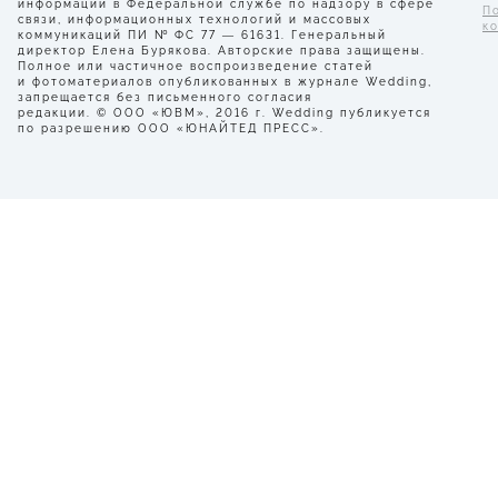
информации в Федеральной службе по надзору в сфере
П
связи, информационных технологий и массовых
к
коммуникаций ПИ № ФС 77 — 61631. Генеральный
директор Елена Бурякова. Авторские права защищены.
Полное или частичное воспроизведение статей
и фотоматериалов опубликованных в журнале Wedding,
запрещается без письменного согласия
редакции. © ООО «ЮВМ», 2016 г. Wedding публикуется
по разрешению ООО «ЮНАЙТЕД ПРЕСС».