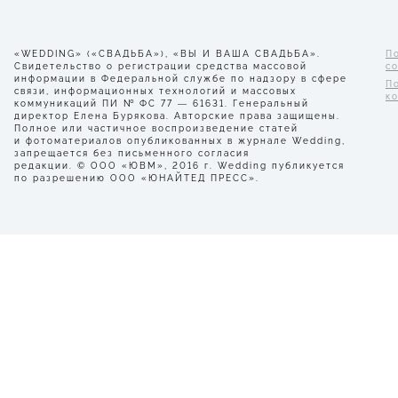
«WEDDING» («СВАДЬБА»), «ВЫ И ВАША СВАДЬБА».
П
Свидетельство о регистрации средства массовой
с
информации в Федеральной службе по надзору в сфере
П
связи, информационных технологий и массовых
к
коммуникаций ПИ № ФС 77 — 61631. Генеральный
директор Елена Бурякова. Авторские права защищены.
Полное или частичное воспроизведение статей
и фотоматериалов опубликованных в журнале Wedding,
запрещается без письменного согласия
редакции. © ООО «ЮВМ», 2016 г. Wedding публикуется
по разрешению ООО «ЮНАЙТЕД ПРЕСС».