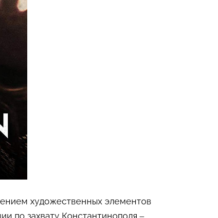
плением художественных элементов
нии по захвату Константинополя –